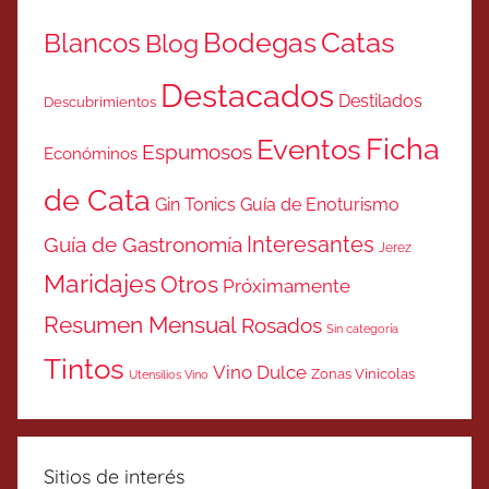
Catas
Bodegas
Blancos
Blog
Destacados
Destilados
Descubrimientos
Ficha
Eventos
Espumosos
Económinos
de Cata
Gin Tonics
Guía de Enoturismo
Interesantes
Guía de Gastronomía
Jerez
Maridajes
Otros
Próximamente
Resumen Mensual
Rosados
Sin categoría
Tintos
Vino Dulce
Zonas Vinicolas
Utensilios Vino
Sitios de interés