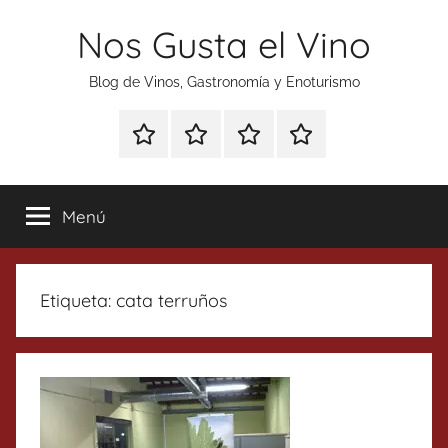
Saltar
Nos Gusta el Vino
al
contenido
Blog de Vinos, Gastronomía y Enoturismo
Especial
Enoturismo
Ranking
Contacto
Gin
y
Vinos
Tonics
Gastronomía
Menú
Etiqueta:
cata terruños