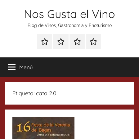
Saltar
Nos Gusta el Vino
al
contenido
Blog de Vinos, Gastronomía y Enoturismo
Especial
Enoturismo
Ranking
Contacto
Gin
y
Vinos
Tonics
Gastronomía
Menú
Etiqueta:
cata 2.0