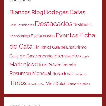
Catas
Bodegas
Blancos
Blog
Destacados
Destilados
Descubrimientos
Ficha
Eventos
Espumosos
Económinos
de Cata
Gin Tonics
Guía de Enoturismo
Interesantes
Guía de Gastronomía
Jerez
Maridajes
Otros
Próximamente
Resumen Mensual
Rosados
Sin categoría
Tintos
Vino Dulce
Zonas Vinicolas
Utensilios Vino