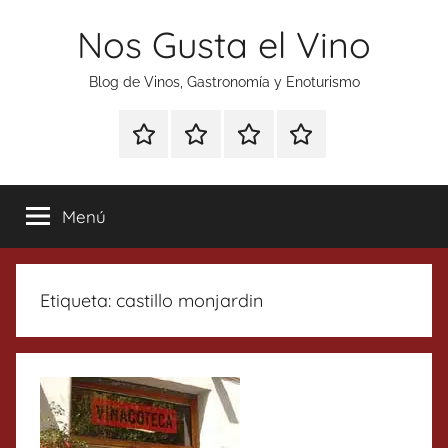
Saltar
Nos Gusta el Vino
al
contenido
Blog de Vinos, Gastronomía y Enoturismo
Especial
Enoturismo
Ranking
Contacto
Gin
y
Vinos
Tonics
Gastronomía
Menú
Etiqueta:
castillo monjardin