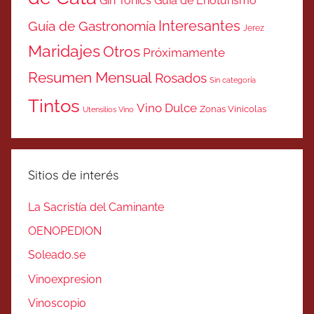
Gin Tonics
Guía de Enoturismo
Interesantes
Guía de Gastronomía
Jerez
Maridajes
Otros
Próximamente
Resumen Mensual
Rosados
Sin categoría
Tintos
Vino Dulce
Zonas Vinicolas
Utensilios Vino
Sitios de interés
La Sacristía del Caminante
OENOPEDION
Soleado.se
Vinoexpresion
Vinoscopio