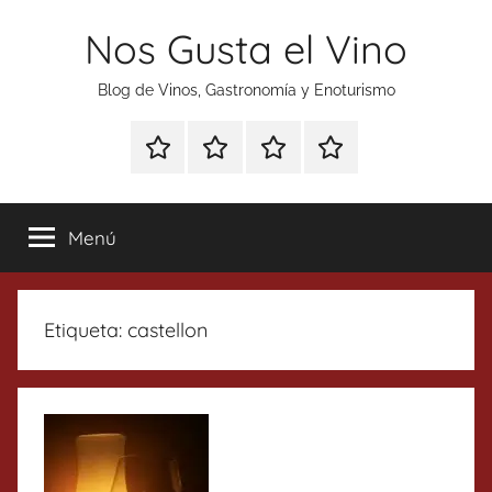
Saltar
Nos Gusta el Vino
al
contenido
Blog de Vinos, Gastronomía y Enoturismo
Especial
Enoturismo
Ranking
Contacto
Gin
y
Vinos
Tonics
Gastronomía
Menú
Etiqueta:
castellon