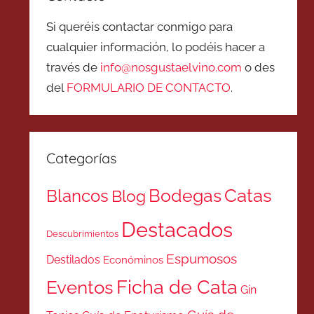
Si queréis contactar conmigo para
cualquier información, lo podéis hacer a
través de
info@nosgustaelvino.com
o des
del
FORMULARIO DE CONTACTO
.
Categorías
Catas
Bodegas
Blancos
Blog
Destacados
Descubrimientos
Espumosos
Destilados
Económinos
Ficha de Cata
Eventos
Gin