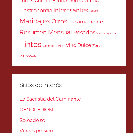
Guía de
Tonics
Guía de Enoturismo
Interesantes
Gastronomía
Jerez
Maridajes
Otros
Próximamente
Resumen Mensual
Rosados
Sin categoría
Tintos
Vino Dulce
Zonas
Utensilios Vino
Vinicolas
Sitios de interés
La Sacristía del Caminante
OENOPEDION
Soleado.se
Vinoexpresion