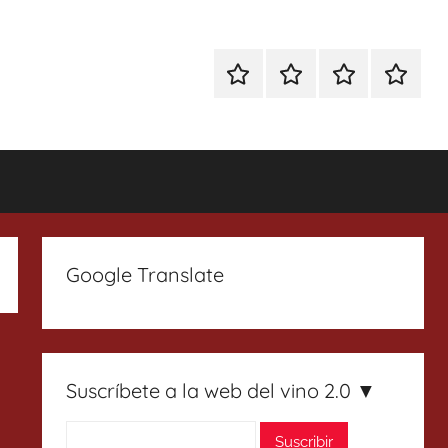
Especial
Enoturismo
Ranking
Contact
Gin
y
Vinos
Tonics
Gastronomía
Google Translate
Suscríbete a la web del vino 2.0 ▼