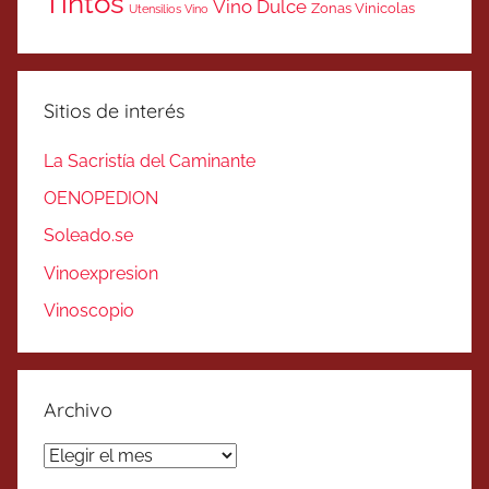
Tintos
Vino Dulce
Zonas Vinicolas
Utensilios Vino
Sitios de interés
La Sacristía del Caminante
OENOPEDION
Soleado.se
Vinoexpresion
Vinoscopio
Archivo
Archivo