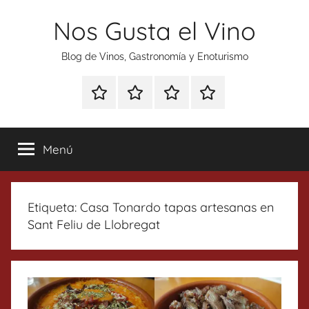
Saltar
Nos Gusta el Vino
al
contenido
Blog de Vinos, Gastronomía y Enoturismo
Especial
Enoturismo
Ranking
Contacto
Gin
y
Vinos
Tonics
Gastronomía
Menú
Etiqueta:
Casa Tonardo tapas artesanas en
Sant Feliu de Llobregat