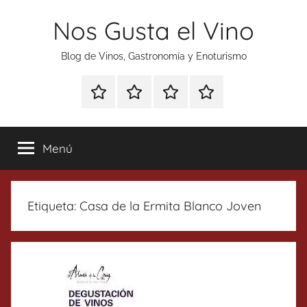
Saltar
Nos Gusta el Vino
al
contenido
Blog de Vinos, Gastronomía y Enoturismo
Especial
Enoturismo
Ranking
Contacto
Gin
y
Vinos
Tonics
Gastronomía
Menú
Etiqueta:
Casa de la Ermita Blanco Joven