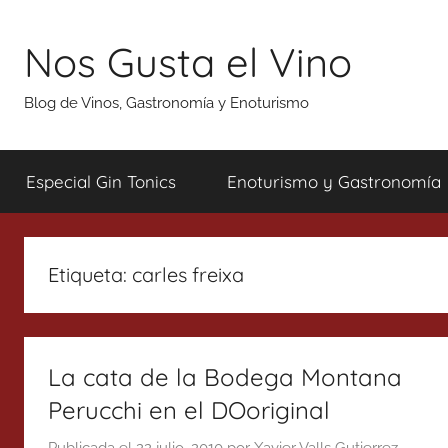
Saltar
al
Nos Gusta el Vino
contenido
Blog de Vinos, Gastronomía y Enoturismo
Especial Gin Tonics
Enoturismo y Gastronomía
Etiqueta:
carles freixa
La cata de la Bodega Montana
Perucchi en el DOoriginal
Publicada el
22 julio, 2010
por
Xavier Valls Gutierrez