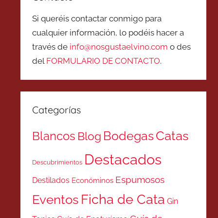
Si queréis contactar conmigo para
cualquier información, lo podéis hacer a
través de
info@nosgustaelvino.com
o des
del
FORMULARIO DE CONTACTO
.
Categorías
Catas
Bodegas
Blancos
Blog
Destacados
Descubrimientos
Espumosos
Destilados
Económinos
Ficha de Cata
Eventos
Gin