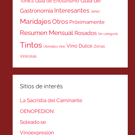
Guía de
Tonics
Guía de Enoturismo
Interesantes
Gastronomía
Jerez
Maridajes
Otros
Próximamente
Resumen Mensual
Rosados
Sin categoría
Tintos
Vino Dulce
Zonas
Utensilios Vino
Vinicolas
Sitios de interés
La Sacristía del Caminante
OENOPEDION
Soleado.se
Vinoexpresion