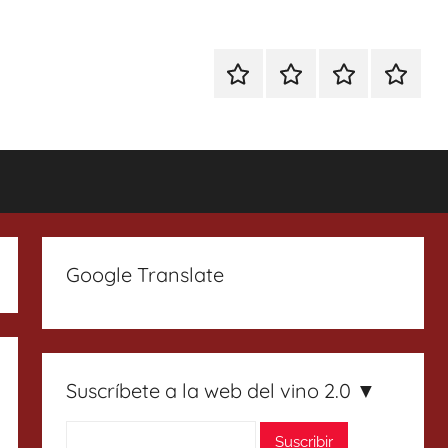
Especial
Enoturismo
Ranking
Contact
Gin
y
Vinos
Tonics
Gastronomía
Google Translate
Suscríbete a la web del vino 2.0 ▼