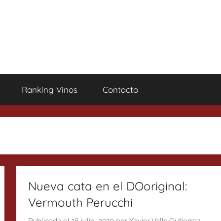
Ranking Vinos
Contacto
Nueva cata en el DOoriginal:
Vermouth Perucchi
Publicada el
16 julio, 2010
por
Xavier Valls Gutierrez