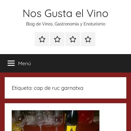
Saltar
Nos Gusta el Vino
al
contenido
Blog de Vinos, Gastronomía y Enoturismo
Especial
Enoturismo
Ranking
Contacto
Gin
y
Vinos
Tonics
Gastronomía
Menú
Etiqueta:
cap de ruc garnatxa