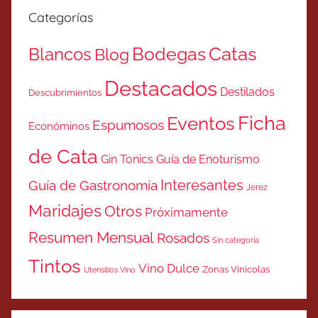
Categorías
Catas
Bodegas
Blancos
Blog
Destacados
Destilados
Descubrimientos
Ficha
Eventos
Espumosos
Económinos
de Cata
Gin Tonics
Guía de Enoturismo
Interesantes
Guía de Gastronomía
Jerez
Maridajes
Otros
Próximamente
Resumen Mensual
Rosados
Sin categoría
Tintos
Vino Dulce
Zonas Vinicolas
Utensilios Vino