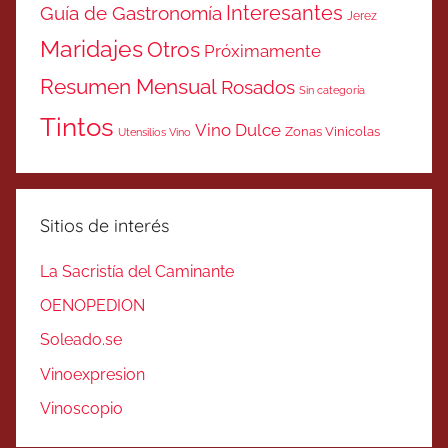
Interesantes
Guía de Gastronomía
Jerez
Maridajes
Otros
Próximamente
Resumen Mensual
Rosados
Sin categoría
Tintos
Vino Dulce
Zonas Vinicolas
Utensilios Vino
Sitios de interés
La Sacristía del Caminante
OENOPEDION
Soleado.se
Vinoexpresion
Vinoscopio