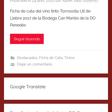
Publicada el
24 abril, 2020
por
Xavier Valls Gutierrez
Ficha de cata del vino tinto Torrosolla Ull de
Llebre 2017 de la Bodega Can Marlès de la DO
Penedès
Seguir leyendo
Destacados
,
Ficha de Cata
,
Tintos
Dejar un comentario
Google Translate