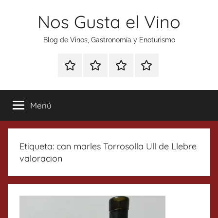
Saltar
Nos Gusta el Vino
al
contenido
Blog de Vinos, Gastronomía y Enoturismo
Especial
Enoturismo
Ranking
Contacto
Gin
y
Vinos
Tonics
Gastronomía
Menú
Etiqueta:
can marles Torrosolla Ull de Llebre
valoracion