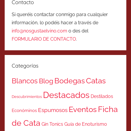
Contacto
Si queréis contactar conmigo para cualquier
información, lo podéis hacer a través de
info@nosgustaelvino.com
o des del
FORMULARIO DE CONTACTO
.
Categorías
Catas
Bodegas
Blancos
Blog
Destacados
Destilados
Descubrimientos
Ficha
Eventos
Espumosos
Económinos
de Cata
Gin Tonics
Guía de Enoturismo