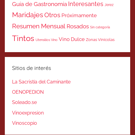
Interesantes
Guía de Gastronomía
Jerez
Maridajes
Otros
Próximamente
Resumen Mensual
Rosados
Sin categoría
Tintos
Vino Dulce
Zonas Vinicolas
Utensilios Vino
Sitios de interés
La Sacristía del Caminante
OENOPEDION
Soleado.se
Vinoexpresion
Vinoscopio