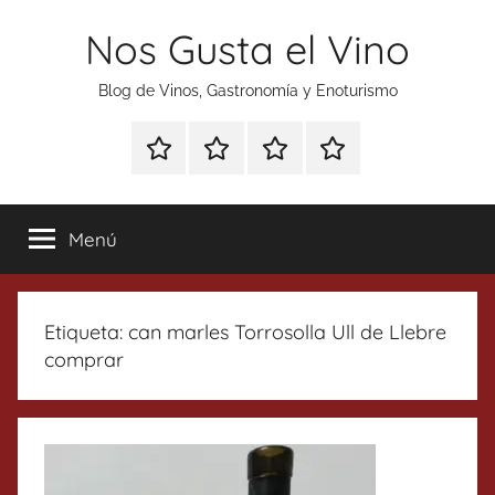
Saltar
Nos Gusta el Vino
al
contenido
Blog de Vinos, Gastronomía y Enoturismo
Especial
Enoturismo
Ranking
Contacto
Gin
y
Vinos
Tonics
Gastronomía
Menú
Etiqueta:
can marles Torrosolla Ull de Llebre
comprar