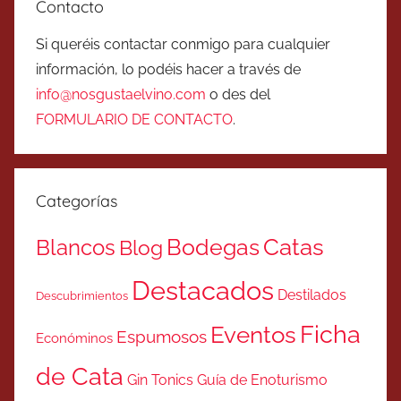
Contacto
Si queréis contactar conmigo para cualquier
información, lo podéis hacer a través de
info@nosgustaelvino.com
o des del
FORMULARIO DE CONTACTO
.
Categorías
Catas
Bodegas
Blancos
Blog
Destacados
Destilados
Descubrimientos
Ficha
Eventos
Espumosos
Económinos
de Cata
Gin Tonics
Guía de Enoturismo