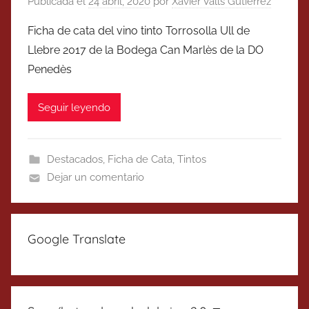
Publicada el
24 abril, 2020
por
Xavier Valls Gutierrez
Ficha de cata del vino tinto Torrosolla Ull de
Llebre 2017 de la Bodega Can Marlès de la DO
Penedès
Seguir leyendo
Destacados
,
Ficha de Cata
,
Tintos
Dejar un comentario
Google Translate