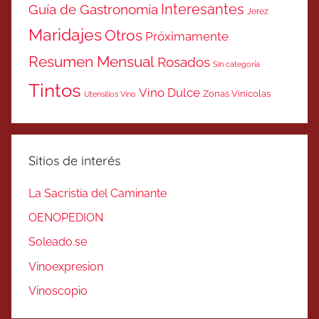
Interesantes
Guía de Gastronomía
Jerez
Maridajes
Otros
Próximamente
Resumen Mensual
Rosados
Sin categoría
Tintos
Vino Dulce
Zonas Vinicolas
Utensilios Vino
Sitios de interés
La Sacristía del Caminante
OENOPEDION
Soleado.se
Vinoexpresion
Vinoscopio