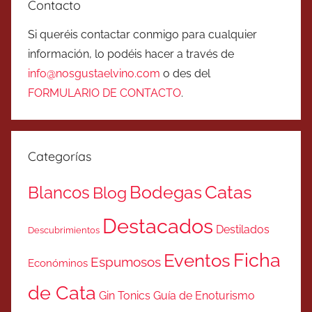
Contacto
Si queréis contactar conmigo para cualquier
información, lo podéis hacer a través de
info@nosgustaelvino.com
o des del
FORMULARIO DE CONTACTO
.
Categorías
Catas
Bodegas
Blancos
Blog
Destacados
Destilados
Descubrimientos
Ficha
Eventos
Espumosos
Económinos
de Cata
Gin Tonics
Guía de Enoturismo