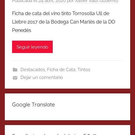
Publicada el
24 abril, 2020
por
Xavier Valls Gutierrez
Ficha de cata del vino tinto Torrosolla Ull de
Llebre 2017 de la Bodega Can Marlès de la DO
Penedès
Seguir leyendo
Destacados
,
Ficha de Cata
,
Tintos
Dejar un comentario
Google Translate