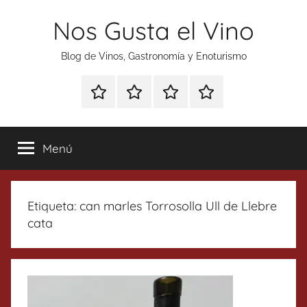
Saltar
Nos Gusta el Vino
al
contenido
Blog de Vinos, Gastronomía y Enoturismo
Especial
Enoturismo
Ranking
Contacto
Gin
y
Vinos
Tonics
Gastronomía
Menú
Etiqueta:
can marles Torrosolla Ull de Llebre
cata