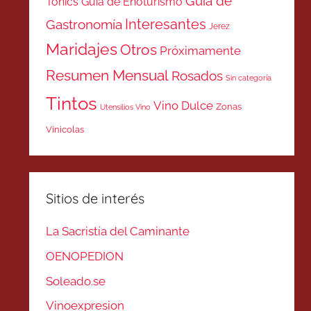
Guía de
Tonics
Guía de Enoturismo
Interesantes
Gastronomía
Jerez
Maridajes
Otros
Próximamente
Resumen Mensual
Rosados
Sin categoría
Tintos
Vino Dulce
Zonas
Utensilios Vino
Vinicolas
Sitios de interés
La Sacristía del Caminante
OENOPEDION
Soleado.se
Vinoexpresion