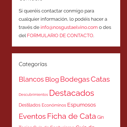
Si queréis contactar conmigo para
cualquier información, lo podéis hacer a
través de
info@nosgustaelvino.com
o des
del
FORMULARIO DE CONTACTO
.
Categorías
Catas
Bodegas
Blancos
Blog
Destacados
Descubrimientos
Espumosos
Destilados
Económinos
Ficha de Cata
Eventos
Gin