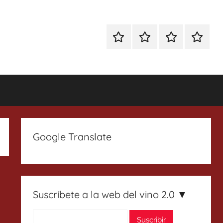
Especial
Enoturismo
Ranking
Contact
Gin
y
Vinos
Tonics
Gastronomía
Google Translate
Suscríbete a la web del vino 2.0 ▼