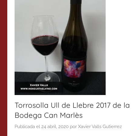
Torrosolla Ull de Llebre 2017 de la
Bodega Can Marlès
Publicada el
24 abril, 2020
por
Xavier Valls Gutierrez