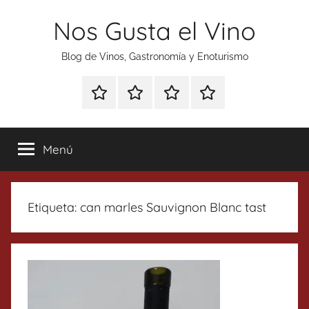
Saltar
Nos Gusta el Vino
al
contenido
Blog de Vinos, Gastronomía y Enoturismo
Especial
Enoturismo
Ranking
Contacto
Gin
y
Vinos
Tonics
Gastronomía
Menú
Etiqueta:
can marles Sauvignon Blanc tast