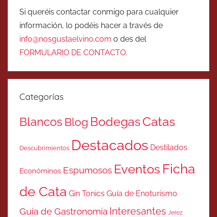
Si queréis contactar conmigo para cualquier
información, lo podéis hacer a través de
info@nosgustaelvino.com
o des del
FORMULARIO DE CONTACTO
.
Categorías
Catas
Bodegas
Blancos
Blog
Destacados
Destilados
Descubrimientos
Ficha
Eventos
Espumosos
Económinos
de Cata
Gin Tonics
Guía de Enoturismo
Interesantes
Guía de Gastronomía
Jerez