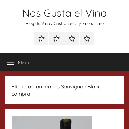
Saltar
Nos Gusta el Vino
al
contenido
Blog de Vinos, Gastronomía y Enoturismo
Especial
Enoturismo
Ranking
Contacto
Gin
y
Vinos
Tonics
Gastronomía
Menú
Etiqueta:
can marles Sauvignon Blanc
comprar