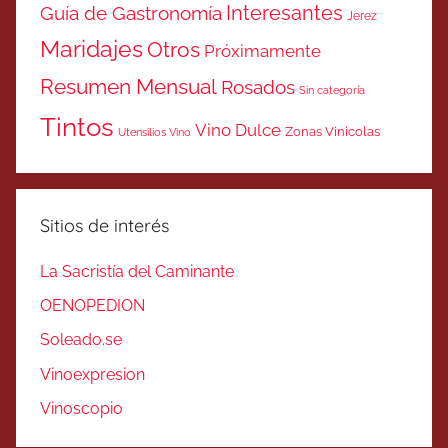
Interesantes
Guía de Gastronomía
Jerez
Maridajes
Otros
Próximamente
Resumen Mensual
Rosados
Sin categoría
Tintos
Vino Dulce
Zonas Vinicolas
Utensilios Vino
Sitios de interés
La Sacristía del Caminante
OENOPEDION
Soleado.se
Vinoexpresion
Vinoscopio