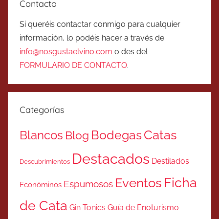
Contacto
Si queréis contactar conmigo para cualquier
información, lo podéis hacer a través de
info@nosgustaelvino.com
o des del
FORMULARIO DE CONTACTO
.
Categorías
Catas
Bodegas
Blancos
Blog
Destacados
Destilados
Descubrimientos
Ficha
Eventos
Espumosos
Económinos
de Cata
Gin Tonics
Guía de Enoturismo