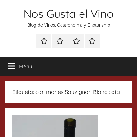
Saltar
Nos Gusta el Vino
al
contenido
Blog de Vinos, Gastronomía y Enoturismo
Especial
Enoturismo
Ranking
Contacto
Gin
y
Vinos
Tonics
Gastronomía
Menú
Etiqueta:
can marles Sauvignon Blanc cata