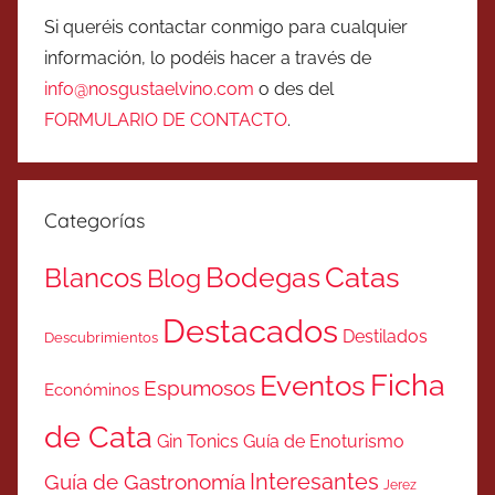
Si queréis contactar conmigo para cualquier
información, lo podéis hacer a través de
info@nosgustaelvino.com
o des del
FORMULARIO DE CONTACTO
.
Categorías
Catas
Bodegas
Blancos
Blog
Destacados
Destilados
Descubrimientos
Ficha
Eventos
Espumosos
Económinos
de Cata
Gin Tonics
Guía de Enoturismo
Interesantes
Guía de Gastronomía
Jerez