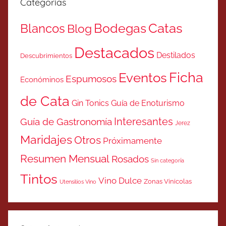
Categorías
Catas
Bodegas
Blancos
Blog
Destacados
Destilados
Descubrimientos
Ficha
Eventos
Espumosos
Económinos
de Cata
Gin Tonics
Guía de Enoturismo
Interesantes
Guía de Gastronomía
Jerez
Maridajes
Otros
Próximamente
Resumen Mensual
Rosados
Sin categoría
Tintos
Vino Dulce
Zonas Vinicolas
Utensilios Vino