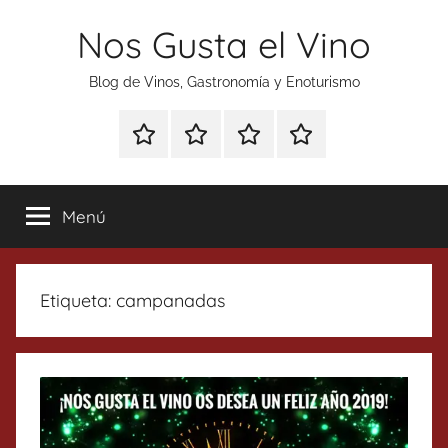
Saltar
Nos Gusta el Vino
al
contenido
Blog de Vinos, Gastronomía y Enoturismo
Especial
Enoturismo
Ranking
Contacto
Gin
y
Vinos
Tonics
Gastronomía
Menú
Etiqueta:
campanadas