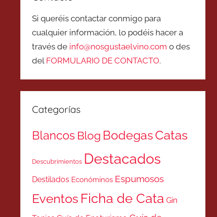
Si queréis contactar conmigo para
cualquier información, lo podéis hacer a
través de
info@nosgustaelvino.com
o des
del
FORMULARIO DE CONTACTO
.
Categorías
Catas
Bodegas
Blancos
Blog
Destacados
Descubrimientos
Espumosos
Destilados
Económinos
Ficha de Cata
Eventos
Gin