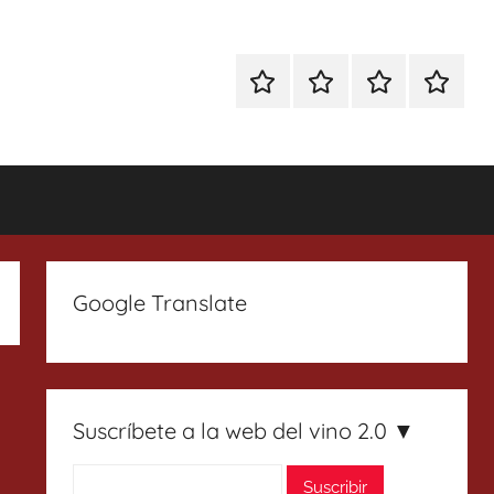
Especial
Enoturismo
Ranking
Contact
Gin
y
Vinos
Tonics
Gastronomía
Google Translate
Suscríbete a la web del vino 2.0 ▼