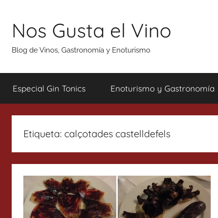
Saltar
al
Nos Gusta el Vino
contenido
Blog de Vinos, Gastronomía y Enoturismo
Especial Gin Tonics
Enoturismo y Gastronomía
Etiqueta:
calçotades castelldefels