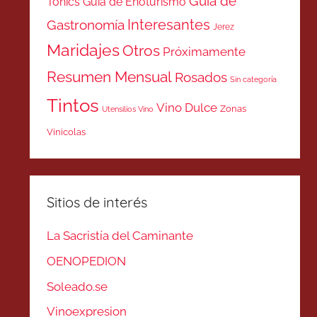
Guía de
Tonics
Guía de Enoturismo
Interesantes
Gastronomía
Jerez
Maridajes
Otros
Próximamente
Resumen Mensual
Rosados
Sin categoría
Tintos
Vino Dulce
Zonas
Utensilios Vino
Vinicolas
Sitios de interés
La Sacristía del Caminante
OENOPEDION
Soleado.se
Vinoexpresion