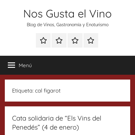
Saltar
Nos Gusta el Vino
al
contenido
Blog de Vinos, Gastronomía y Enoturismo
Especial
Enoturismo
Ranking
Contacto
Gin
y
Vinos
Tonics
Gastronomía
Menú
Etiqueta:
cal figarot
Cata solidaria de “Els Vins del
Penedés” (4 de enero)