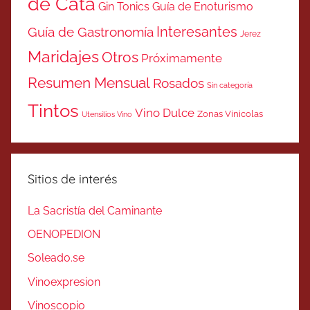
de Cata
Gin Tonics
Guía de Enoturismo
Interesantes
Guía de Gastronomía
Jerez
Maridajes
Otros
Próximamente
Resumen Mensual
Rosados
Sin categoría
Tintos
Vino Dulce
Zonas Vinicolas
Utensilios Vino
Sitios de interés
La Sacristía del Caminante
OENOPEDION
Soleado.se
Vinoexpresion
Vinoscopio