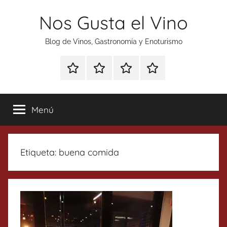
Saltar
Nos Gusta el Vino
al
contenido
Blog de Vinos, Gastronomía y Enoturismo
Especial
Enoturismo
Ranking
Contacto
Gin
y
Vinos
Tonics
Gastronomía
Menú
Etiqueta:
buena comida