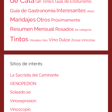
de Cata
Gin Tonics
Guía de Enoturismo
Interesantes
Guía de Gastronomía
Jerez
Maridajes
Otros
Próximamente
Resumen Mensual
Rosados
Sin categoría
Tintos
Vino Dulce
Zonas Vinicolas
Utensilios Vino
Sitios de interés
La Sacristía del Caminante
OENOPEDION
Soleado.se
Vinoexpresion
Vinoscopio