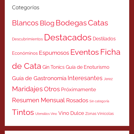
Categorías
Catas
Bodegas
Blancos
Blog
Destacados
Destilados
Descubrimientos
Ficha
Eventos
Espumosos
Económinos
de Cata
Gin Tonics
Guía de Enoturismo
Interesantes
Guía de Gastronomía
Jerez
Maridajes
Otros
Próximamente
Resumen Mensual
Rosados
Sin categoría
Tintos
Vino Dulce
Zonas Vinicolas
Utensilios Vino