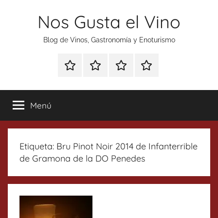
Saltar
Nos Gusta el Vino
al
contenido
Blog de Vinos, Gastronomía y Enoturismo
Especial
Enoturismo
Ranking
Contacto
Gin
y
Vinos
Tonics
Gastronomía
Menú
Etiqueta:
Bru Pinot Noir 2014 de Infanterrible
de Gramona de la DO Penedes