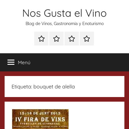
Saltar
Nos Gusta el Vino
al
contenido
Blog de Vinos, Gastronomía y Enoturismo
Especial
Enoturismo
Ranking
Contacto
Gin
y
Vinos
Tonics
Gastronomía
Menú
Etiqueta:
bouquet de alella