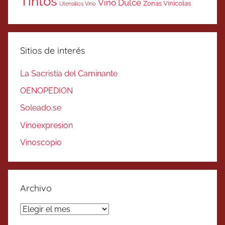
Tintos
Vino Dulce
Zonas Vinicolas
Utensilios Vino
Sitios de interés
La Sacristía del Caminante
OENOPEDION
Soleado.se
Vinoexpresion
Vinoscopio
Archivo
Archivo