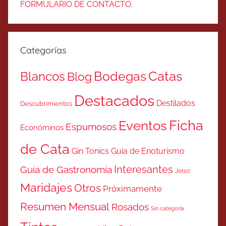
FORMULARIO DE CONTACTO
.
Categorías
Catas
Bodegas
Blancos
Blog
Destacados
Destilados
Descubrimientos
Ficha
Eventos
Espumosos
Económinos
de Cata
Gin Tonics
Guía de Enoturismo
Interesantes
Guía de Gastronomía
Jerez
Maridajes
Otros
Próximamente
Resumen Mensual
Rosados
Sin categoría