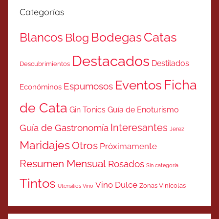
Categorías
Catas
Bodegas
Blancos
Blog
Destacados
Destilados
Descubrimientos
Ficha
Eventos
Espumosos
Económinos
de Cata
Gin Tonics
Guía de Enoturismo
Interesantes
Guía de Gastronomía
Jerez
Maridajes
Otros
Próximamente
Resumen Mensual
Rosados
Sin categoría
Tintos
Vino Dulce
Zonas Vinicolas
Utensilios Vino