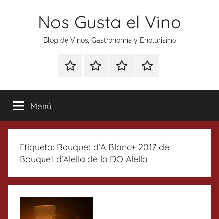
Saltar
Nos Gusta el Vino
al
contenido
Blog de Vinos, Gastronomía y Enoturismo
Especial
Enoturismo
Ranking
Contacto
Gin
y
Vinos
Tonics
Gastronomía
Menú
Etiqueta:
Bouquet d’A Blanc+ 2017 de
Bouquet d’Alella de la DO Alella