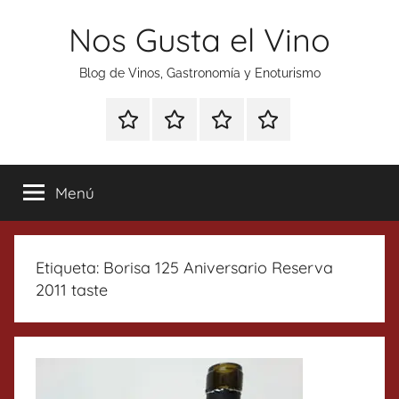
Saltar
Nos Gusta el Vino
al
contenido
Blog de Vinos, Gastronomía y Enoturismo
Especial
Enoturismo
Ranking
Contacto
Gin
y
Vinos
Tonics
Gastronomía
Menú
Etiqueta:
Borisa 125 Aniversario Reserva
2011 taste