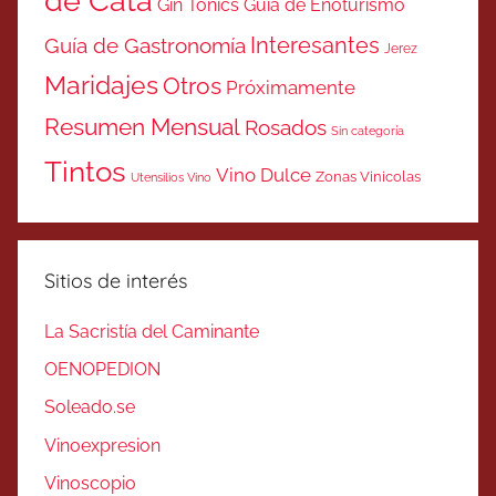
de Cata
Gin Tonics
Guía de Enoturismo
Interesantes
Guía de Gastronomía
Jerez
Maridajes
Otros
Próximamente
Resumen Mensual
Rosados
Sin categoría
Tintos
Vino Dulce
Zonas Vinicolas
Utensilios Vino
Sitios de interés
La Sacristía del Caminante
OENOPEDION
Soleado.se
Vinoexpresion
Vinoscopio