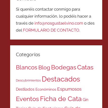
Si queréis contactar conmigo para
cualquier información, lo podéis hacer a
través de
info@nosgustaelvino.com
o des
del
FORMULARIO DE CONTACTO
.
Categorías
Catas
Bodegas
Blancos
Blog
Destacados
Descubrimientos
Espumosos
Destilados
Económinos
Ficha de Cata
Eventos
Gin