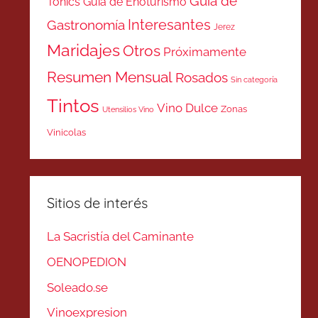
Guía de
Tonics
Guía de Enoturismo
Interesantes
Gastronomía
Jerez
Maridajes
Otros
Próximamente
Resumen Mensual
Rosados
Sin categoría
Tintos
Vino Dulce
Zonas
Utensilios Vino
Vinicolas
Sitios de interés
La Sacristía del Caminante
OENOPEDION
Soleado.se
Vinoexpresion