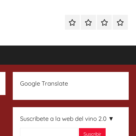
Especial
Enoturismo
Ranking
Contact
Gin
y
Vinos
Tonics
Gastronomía
Google Translate
Suscríbete a la web del vino 2.0 ▼