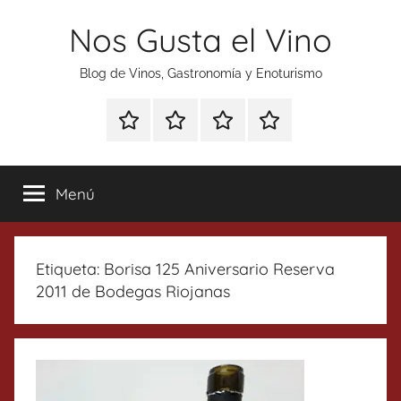
Saltar
Nos Gusta el Vino
al
contenido
Blog de Vinos, Gastronomía y Enoturismo
Especial
Enoturismo
Ranking
Contacto
Gin
y
Vinos
Tonics
Gastronomía
Menú
Etiqueta:
Borisa 125 Aniversario Reserva
2011 de Bodegas Riojanas