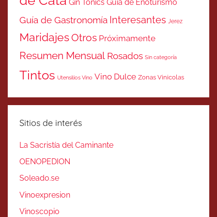
de Cata
Gin Tonics
Guía de Enoturismo
Interesantes
Guía de Gastronomía
Jerez
Maridajes
Otros
Próximamente
Resumen Mensual
Rosados
Sin categoría
Tintos
Vino Dulce
Zonas Vinicolas
Utensilios Vino
Sitios de interés
La Sacristía del Caminante
OENOPEDION
Soleado.se
Vinoexpresion
Vinoscopio