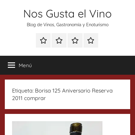
Saltar
Nos Gusta el Vino
al
contenido
Blog de Vinos, Gastronomía y Enoturismo
Especial
Enoturismo
Ranking
Contacto
Gin
y
Vinos
Tonics
Gastronomía
Menú
Etiqueta:
Borisa 125 Aniversario Reserva
2011 comprar