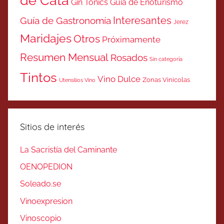
de Cata
Gin Tonics
Guía de Enoturismo
Interesantes
Guía de Gastronomía
Jerez
Maridajes
Otros
Próximamente
Resumen Mensual
Rosados
Sin categoría
Tintos
Vino Dulce
Zonas Vinicolas
Utensilios Vino
Sitios de interés
La Sacristía del Caminante
OENOPEDION
Soleado.se
Vinoexpresion
Vinoscopio