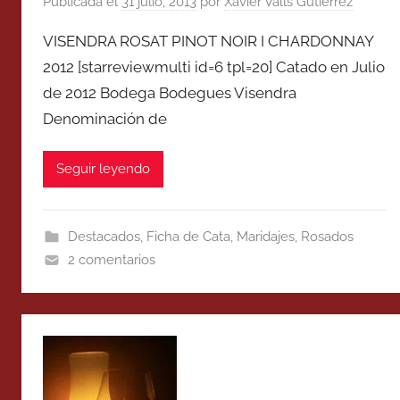
Publicada el
31 julio, 2013
por
Xavier Valls Gutierrez
VISENDRA ROSAT PINOT NOIR I CHARDONNAY
2012 [starreviewmulti id=6 tpl=20] Catado en Julio
de 2012 Bodega Bodegues Visendra
Denominación de
Seguir leyendo
Destacados
,
Ficha de Cata
,
Maridajes
,
Rosados
2 comentarios