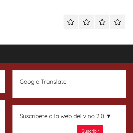
Especial
Enoturismo
Ranking
Contact
Gin
y
Vinos
Tonics
Gastronomía
Google Translate
Suscríbete a la web del vino 2.0 ▼