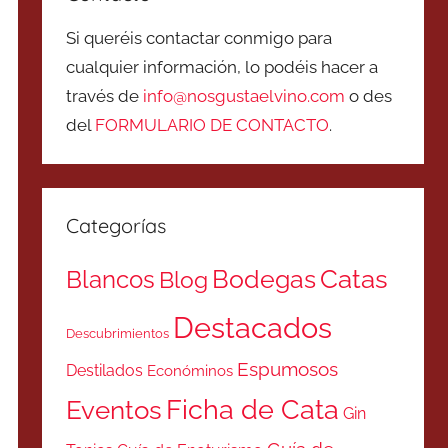
Si queréis contactar conmigo para
cualquier información, lo podéis hacer a
través de
info@nosgustaelvino.com
o des
del
FORMULARIO DE CONTACTO
.
Categorías
Catas
Bodegas
Blancos
Blog
Destacados
Descubrimientos
Espumosos
Destilados
Económinos
Ficha de Cata
Eventos
Gin