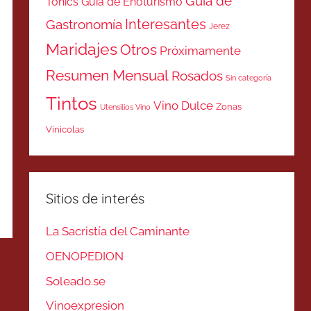
Guía de
Tonics
Guía de Enoturismo
Interesantes
Gastronomía
Jerez
Maridajes
Otros
Próximamente
Resumen Mensual
Rosados
Sin categoría
Tintos
Vino Dulce
Zonas
Utensilios Vino
Vinicolas
Sitios de interés
La Sacristía del Caminante
OENOPEDION
Soleado.se
Vinoexpresion