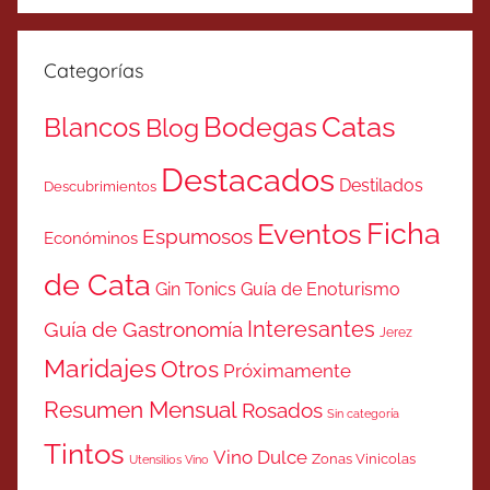
Categorías
Catas
Bodegas
Blancos
Blog
Destacados
Destilados
Descubrimientos
Ficha
Eventos
Espumosos
Económinos
de Cata
Gin Tonics
Guía de Enoturismo
Interesantes
Guía de Gastronomía
Jerez
Maridajes
Otros
Próximamente
Resumen Mensual
Rosados
Sin categoría
Tintos
Vino Dulce
Zonas Vinicolas
Utensilios Vino