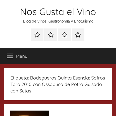
Saltar
Nos Gusta el Vino
al
contenido
Blog de Vinos, Gastronomía y Enoturismo
Especial
Enoturismo
Ranking
Contacto
Gin
y
Vinos
Tonics
Gastronomía
Menú
Etiqueta:
Bodegueros Quinta Esencia: Sofros
Toro 2010 con Ossobuco de Potro Guisado
con Setas