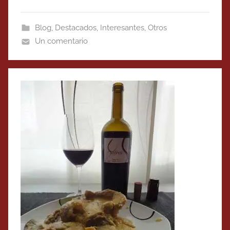
Blog
,
Destacados
,
Interesantes
,
Otros
Un comentario