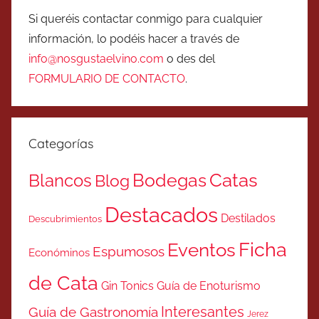
Si queréis contactar conmigo para cualquier
información, lo podéis hacer a través de
info@nosgustaelvino.com
o des del
FORMULARIO DE CONTACTO
.
Categorías
Catas
Bodegas
Blancos
Blog
Destacados
Destilados
Descubrimientos
Ficha
Eventos
Espumosos
Económinos
de Cata
Gin Tonics
Guía de Enoturismo
Interesantes
Guía de Gastronomía
Jerez