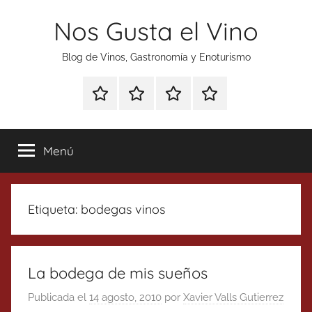
Saltar
Nos Gusta el Vino
al
contenido
Blog de Vinos, Gastronomía y Enoturismo
Especial
Enoturismo
Ranking
Contacto
Gin
y
Vinos
Tonics
Gastronomía
Menú
Etiqueta:
bodegas vinos
La bodega de mis sueños
Publicada el
14 agosto, 2010
por
Xavier Valls Gutierrez