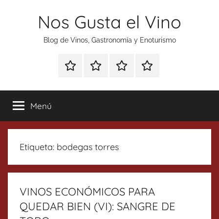
Saltar
Nos Gusta el Vino
al
contenido
Blog de Vinos, Gastronomía y Enoturismo
Especial
Enoturismo
Ranking
Contacto
Gin
y
Vinos
Tonics
Gastronomía
Menú
Etiqueta:
bodegas torres
VINOS ECONÓMICOS PARA
QUEDAR BIEN (VI): SANGRE DE