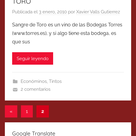
TORO
Publicada el
3 enero, 2010
por
Xavier Valls Gutierrez
Sangre de Toro es un vino de las Bodegas Torres
(www.torres.es), y si algo tiene esta bodega, es
que sus
Seguir leyendo
Económinos
,
Tintos
2 comentarios
Paginación
Entradas
«
1
2
anteriores
de
entradas
Google Translate