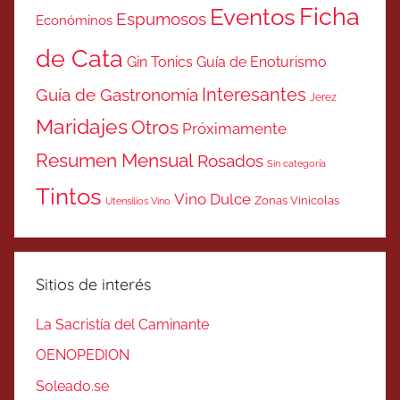
Ficha
Eventos
Espumosos
Económinos
de Cata
Gin Tonics
Guía de Enoturismo
Interesantes
Guía de Gastronomía
Jerez
Maridajes
Otros
Próximamente
Resumen Mensual
Rosados
Sin categoría
Tintos
Vino Dulce
Zonas Vinicolas
Utensilios Vino
Sitios de interés
La Sacristía del Caminante
OENOPEDION
Soleado.se