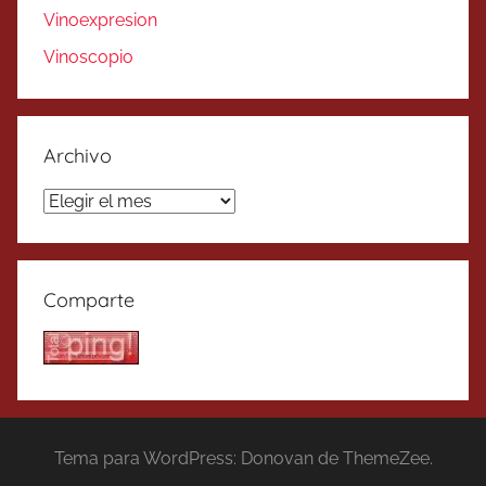
Vinoexpresion
Vinoscopio
Archivo
Archivo
Comparte
Tema para WordPress: Donovan de ThemeZee.