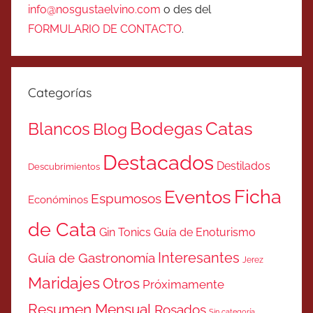
info@nosgustaelvino.com
o des del
FORMULARIO DE CONTACTO
.
Categorías
Catas
Bodegas
Blancos
Blog
Destacados
Destilados
Descubrimientos
Ficha
Eventos
Espumosos
Económinos
de Cata
Gin Tonics
Guía de Enoturismo
Interesantes
Guía de Gastronomía
Jerez
Maridajes
Otros
Próximamente
Resumen Mensual
Rosados
Sin categoría