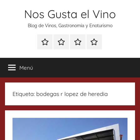
Saltar
Nos Gusta el Vino
al
contenido
Blog de Vinos, Gastronomía y Enoturismo
Especial
Enoturismo
Ranking
Contacto
Gin
y
Vinos
Tonics
Gastronomía
Menú
Etiqueta:
bodegas r lopez de heredia