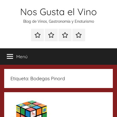
Saltar
Nos Gusta el Vino
al
contenido
Blog de Vinos, Gastronomía y Enoturismo
Especial
Enoturismo
Ranking
Contacto
Gin
y
Vinos
Tonics
Gastronomía
Menú
Etiqueta:
Bodegas Pinord