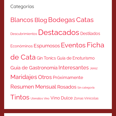
Categorías
Catas
Bodegas
Blancos
Blog
Destacados
Destilados
Descubrimientos
Ficha
Eventos
Espumosos
Económinos
de Cata
Gin Tonics
Guía de Enoturismo
Interesantes
Guía de Gastronomía
Jerez
Maridajes
Otros
Próximamente
Resumen Mensual
Rosados
Sin categoría
Tintos
Vino Dulce
Zonas Vinicolas
Utensilios Vino