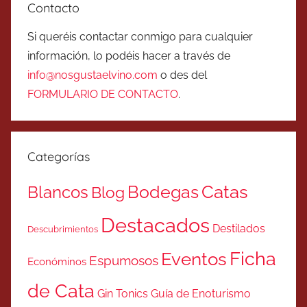
Contacto
Si queréis contactar conmigo para cualquier
información, lo podéis hacer a través de
info@nosgustaelvino.com
o des del
FORMULARIO DE CONTACTO
.
Categorías
Catas
Bodegas
Blancos
Blog
Destacados
Destilados
Descubrimientos
Ficha
Eventos
Espumosos
Económinos
de Cata
Gin Tonics
Guía de Enoturismo