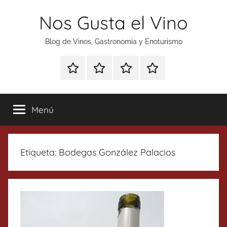
Saltar
Nos Gusta el Vino
al
contenido
Blog de Vinos, Gastronomía y Enoturismo
Especial
Enoturismo
Ranking
Contacto
Gin
y
Vinos
Tonics
Gastronomía
Menú
Etiqueta:
Bodegas González Palacios