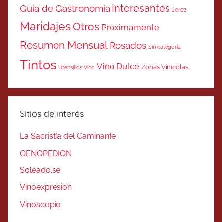
Interesantes
Guía de Gastronomía
Jerez
Maridajes
Otros
Próximamente
Resumen Mensual
Rosados
Sin categoría
Tintos
Vino Dulce
Zonas Vinicolas
Utensilios Vino
Sitios de interés
La Sacristía del Caminante
OENOPEDION
Soleado.se
Vinoexpresion
Vinoscopio