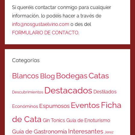
Si queréis contactar conmigo para cualquier
información, lo podéis hacer a través de
info@nosgustaelvino.com
o des del
FORMULARIO DE CONTACTO
.
Categorías
Catas
Bodegas
Blancos
Blog
Destacados
Destilados
Descubrimientos
Ficha
Eventos
Espumosos
Económinos
de Cata
Gin Tonics
Guía de Enoturismo
Interesantes
Guía de Gastronomía
Jerez