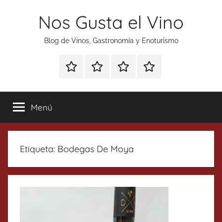
Saltar
Nos Gusta el Vino
al
contenido
Blog de Vinos, Gastronomía y Enoturismo
Especial
Enoturismo
Ranking
Contacto
Gin
y
Vinos
Tonics
Gastronomía
Menú
Etiqueta:
Bodegas De Moya