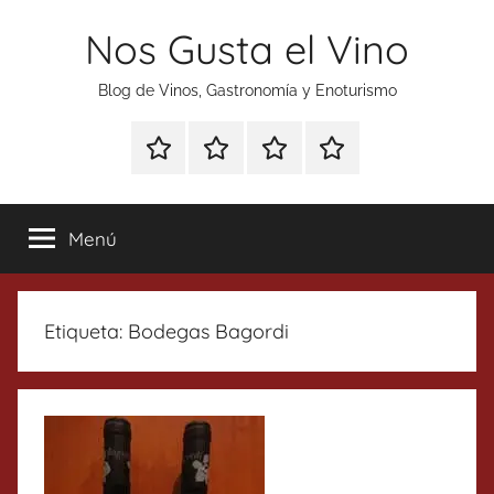
Saltar
Nos Gusta el Vino
al
contenido
Blog de Vinos, Gastronomía y Enoturismo
Especial
Enoturismo
Ranking
Contacto
Gin
y
Vinos
Tonics
Gastronomía
Menú
Etiqueta:
Bodegas Bagordi