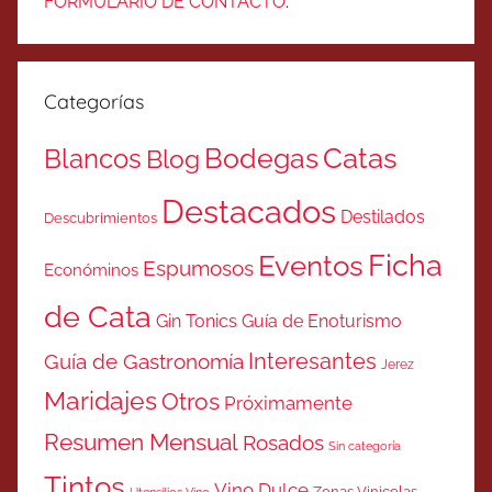
FORMULARIO DE CONTACTO
.
Categorías
Catas
Bodegas
Blancos
Blog
Destacados
Destilados
Descubrimientos
Ficha
Eventos
Espumosos
Económinos
de Cata
Gin Tonics
Guía de Enoturismo
Interesantes
Guía de Gastronomía
Jerez
Maridajes
Otros
Próximamente
Resumen Mensual
Rosados
Sin categoría
Tintos
Vino Dulce
Zonas Vinicolas