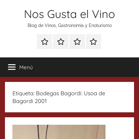
Saltar
Nos Gusta el Vino
al
contenido
Blog de Vinos, Gastronomía y Enoturismo
Especial
Enoturismo
Ranking
Contacto
Gin
y
Vinos
Tonics
Gastronomía
Menú
Etiqueta:
Bodegas Bagordi: Usoa de
Bagordi 2001