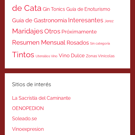
de Cata
Gin Tonics
Guía de Enoturismo
Interesantes
Guía de Gastronomía
Jerez
Maridajes
Otros
Próximamente
Resumen Mensual
Rosados
Sin categoría
Tintos
Vino Dulce
Zonas Vinicolas
Utensilios Vino
Sitios de interés
La Sacristía del Caminante
OENOPEDION
Soleado.se
Vinoexpresion