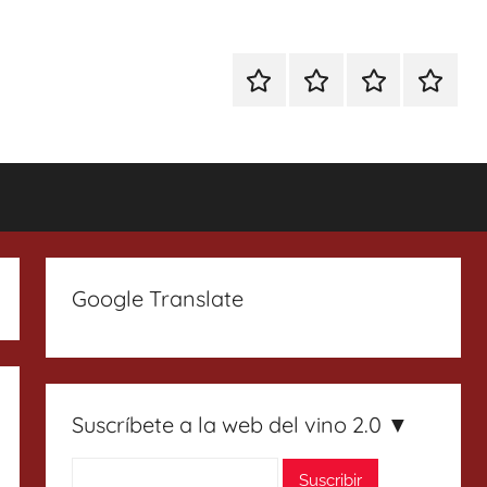
Especial
Enoturismo
Ranking
Contact
Gin
y
Vinos
Tonics
Gastronomía
Google Translate
Suscríbete a la web del vino 2.0 ▼