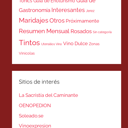
Guía de
Tonics
Guía de Enoturismo
Interesantes
Gastronomía
Jerez
Maridajes
Otros
Próximamente
Resumen Mensual
Rosados
Sin categoría
Tintos
Vino Dulce
Zonas
Utensilios Vino
Vinicolas
Sitios de interés
La Sacristía del Caminante
OENOPEDION
Soleado.se
Vinoexpresion