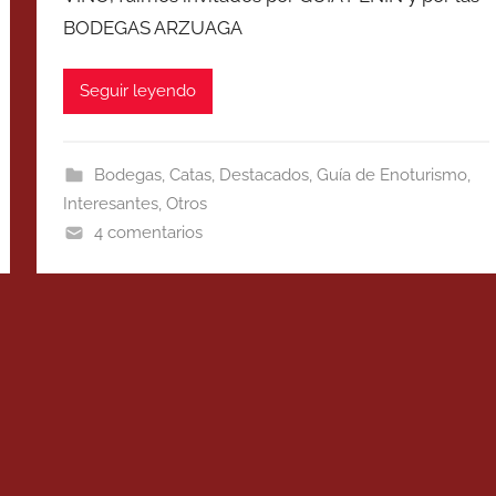
BODEGAS ARZUAGA
Seguir leyendo
Bodegas
,
Catas
,
Destacados
,
Guía de Enoturismo
,
Interesantes
,
Otros
4 comentarios