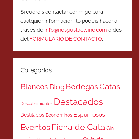
Si queréis contactar conmigo para
cualquier información, lo podéis hacer a
través de
info@nosgustaelvino.com
o des
del
FORMULARIO DE CONTACTO
.
Categorías
Catas
Bodegas
Blancos
Blog
Destacados
Descubrimientos
Espumosos
Destilados
Económinos
Ficha de Cata
Eventos
Gin