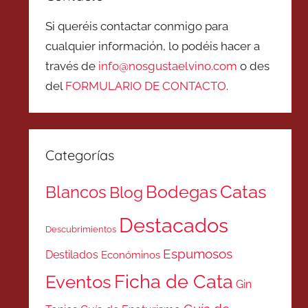
Si queréis contactar conmigo para
cualquier información, lo podéis hacer a
través de
info@nosgustaelvino.com
o des
del
FORMULARIO DE CONTACTO
.
Categorías
Catas
Bodegas
Blancos
Blog
Destacados
Descubrimientos
Espumosos
Destilados
Económinos
Ficha de Cata
Eventos
Gin