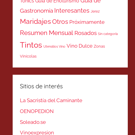
Guía de
Tonics
Guía de Enoturismo
Interesantes
Gastronomía
Jerez
Maridajes
Otros
Próximamente
Resumen Mensual
Rosados
Sin categoría
Tintos
Vino Dulce
Zonas
Utensilios Vino
Vinicolas
Sitios de interés
La Sacristía del Caminante
OENOPEDION
Soleado.se
Vinoexpresion