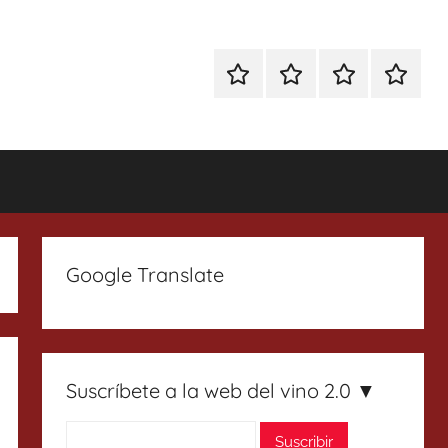
Especial
Enoturismo
Ranking
Contact
Gin
y
Vinos
Tonics
Gastronomía
Google Translate
Suscríbete a la web del vino 2.0 ▼