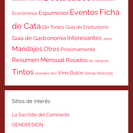
Ficha
Eventos
Espumosos
Económinos
de Cata
Gin Tonics
Guía de Enoturismo
Interesantes
Guía de Gastronomía
Jerez
Maridajes
Otros
Próximamente
Resumen Mensual
Rosados
Sin categoría
Tintos
Vino Dulce
Zonas Vinicolas
Utensilios Vino
Sitios de interés
La Sacristía del Caminante
OENOPEDION