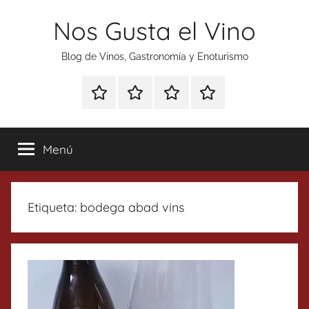
Saltar
Nos Gusta el Vino
al
contenido
Blog de Vinos, Gastronomía y Enoturismo
Especial
Enoturismo
Ranking
Contacto
Gin
y
Vinos
Tonics
Gastronomía
Menú
Etiqueta:
bodega abad vins