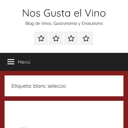
Saltar
Nos Gusta el Vino
al
contenido
Blog de Vinos, Gastronomía y Enoturismo
Especial
Enoturismo
Ranking
Contacto
Gin
y
Vinos
Tonics
Gastronomía
Menú
Etiqueta:
blanc seleccio