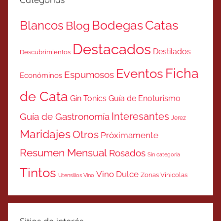
Catas
Bodegas
Blancos
Blog
Destacados
Destilados
Descubrimientos
Ficha
Eventos
Espumosos
Económinos
de Cata
Gin Tonics
Guía de Enoturismo
Interesantes
Guía de Gastronomía
Jerez
Maridajes
Otros
Próximamente
Resumen Mensual
Rosados
Sin categoría
Tintos
Vino Dulce
Zonas Vinicolas
Utensilios Vino