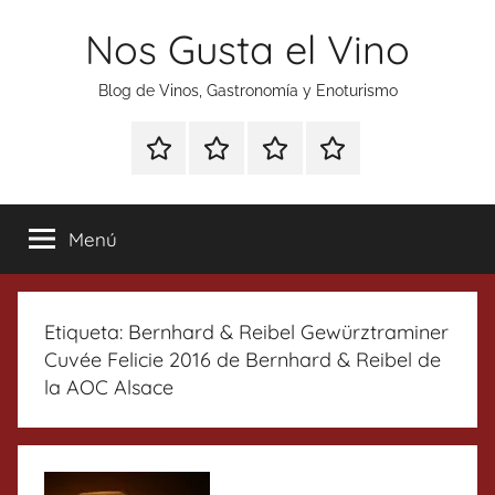
Saltar
Nos Gusta el Vino
al
contenido
Blog de Vinos, Gastronomía y Enoturismo
Especial
Enoturismo
Ranking
Contacto
Gin
y
Vinos
Tonics
Gastronomía
Menú
Etiqueta:
Bernhard & Reibel Gewürztraminer
Cuvée Felicie 2016 de Bernhard & Reibel de
la AOC Alsace