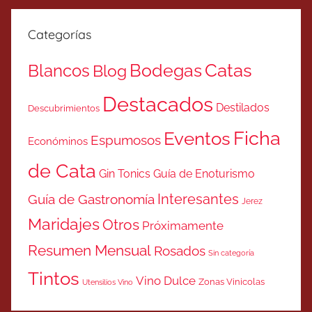
Categorías
Catas
Bodegas
Blancos
Blog
Destacados
Destilados
Descubrimientos
Ficha
Eventos
Espumosos
Económinos
de Cata
Gin Tonics
Guía de Enoturismo
Interesantes
Guía de Gastronomía
Jerez
Maridajes
Otros
Próximamente
Resumen Mensual
Rosados
Sin categoría
Tintos
Vino Dulce
Zonas Vinicolas
Utensilios Vino