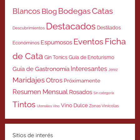
Catas
Bodegas
Blancos
Blog
Destacados
Destilados
Descubrimientos
Ficha
Eventos
Espumosos
Económinos
de Cata
Gin Tonics
Guía de Enoturismo
Interesantes
Guía de Gastronomía
Jerez
Maridajes
Otros
Próximamente
Resumen Mensual
Rosados
Sin categoría
Tintos
Vino Dulce
Zonas Vinicolas
Utensilios Vino
Sitios de interés