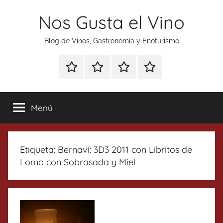
Saltar
Nos Gusta el Vino
al
contenido
Blog de Vinos, Gastronomía y Enoturismo
Especial
Enoturismo
Ranking
Contacto
Gin
y
Vinos
Tonics
Gastronomía
Menú
Etiqueta:
Bernaví: 3D3 2011 con Libritos de
Lomo con Sobrasada y Miel