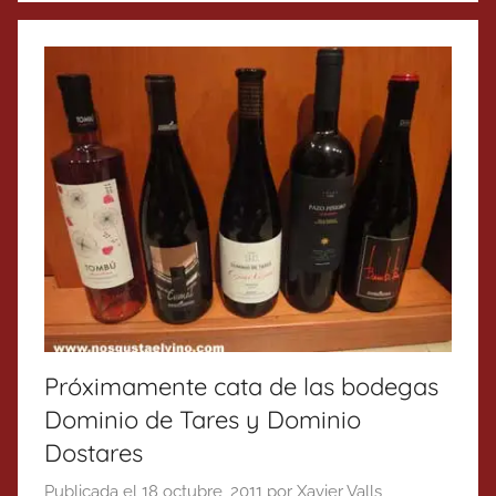
Próximamente cata de las bodegas
Dominio de Tares y Dominio
Dostares
Publicada el
18 octubre, 2011
por
Xavier Valls