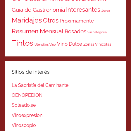
Interesantes
Guía de Gastronomía
Jerez
Maridajes
Otros
Próximamente
Resumen Mensual
Rosados
Sin categoría
Tintos
Vino Dulce
Zonas Vinicolas
Utensilios Vino
Sitios de interés
La Sacristía del Caminante
OENOPEDION
Soleado.se
Vinoexpresion
Vinoscopio