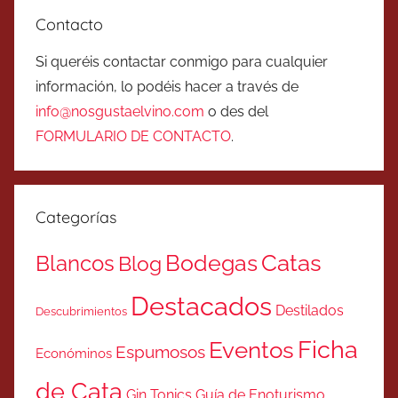
Contacto
Si queréis contactar conmigo para cualquier
información, lo podéis hacer a través de
info@nosgustaelvino.com
o des del
FORMULARIO DE CONTACTO
.
Categorías
Catas
Bodegas
Blancos
Blog
Destacados
Destilados
Descubrimientos
Ficha
Eventos
Espumosos
Económinos
de Cata
Gin Tonics
Guía de Enoturismo