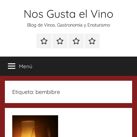
Saltar
Nos Gusta el Vino
al
contenido
Blog de Vinos, Gastronomía y Enoturismo
Especial
Enoturismo
Ranking
Contacto
Gin
y
Vinos
Tonics
Gastronomía
Menú
Etiqueta:
bembibre