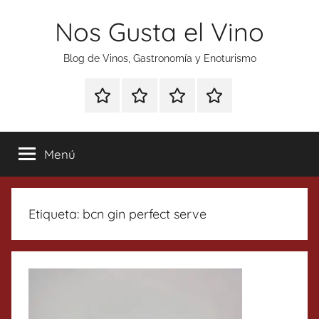
Saltar
Nos Gusta el Vino
al
contenido
Blog de Vinos, Gastronomía y Enoturismo
Especial
Enoturismo
Ranking
Contacto
Gin
y
Vinos
Tonics
Gastronomía
Menú
Etiqueta:
bcn gin perfect serve