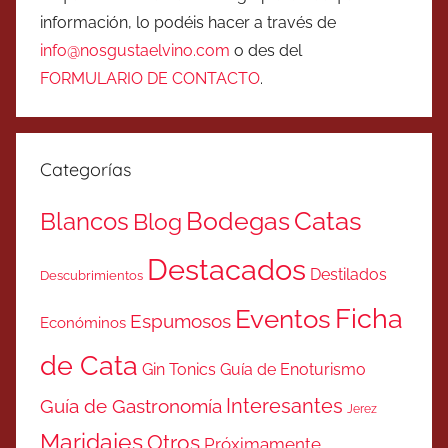
información, lo podéis hacer a través de
info@nosgustaelvino.com
o des del
FORMULARIO DE CONTACTO
.
Categorías
Catas
Bodegas
Blancos
Blog
Destacados
Destilados
Descubrimientos
Ficha
Eventos
Espumosos
Económinos
de Cata
Gin Tonics
Guía de Enoturismo
Interesantes
Guía de Gastronomía
Jerez
Maridajes
Otros
Próximamente