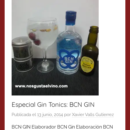
Especial Gin Tonics: BCN GIN
Publicada el
13 junio, 2014
por
Xavier Valls Gutierrez
BCN GIN Elaborador BCN Gin Elaboración BCN