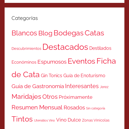
Categorías
Catas
Bodegas
Blancos
Blog
Destacados
Destilados
Descubrimientos
Ficha
Eventos
Espumosos
Económinos
de Cata
Gin Tonics
Guía de Enoturismo
Interesantes
Guía de Gastronomía
Jerez
Maridajes
Otros
Próximamente
Resumen Mensual
Rosados
Sin categoría
Tintos
Vino Dulce
Zonas Vinicolas
Utensilios Vino