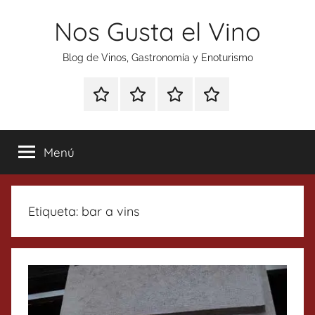
Saltar
Nos Gusta el Vino
al
contenido
Blog de Vinos, Gastronomía y Enoturismo
Especial
Enoturismo
Ranking
Contacto
Gin
y
Vinos
Tonics
Gastronomía
Menú
Etiqueta:
bar a vins