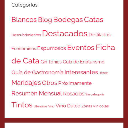
Categorías
Catas
Bodegas
Blancos
Blog
Destacados
Destilados
Descubrimientos
Ficha
Eventos
Espumosos
Económinos
de Cata
Gin Tonics
Guía de Enoturismo
Interesantes
Guía de Gastronomía
Jerez
Maridajes
Otros
Próximamente
Resumen Mensual
Rosados
Sin categoría
Tintos
Vino Dulce
Zonas Vinicolas
Utensilios Vino