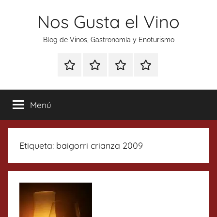
Saltar
Nos Gusta el Vino
al
contenido
Blog de Vinos, Gastronomía y Enoturismo
Especial
Enoturismo
Ranking
Contacto
Gin
y
Vinos
Tonics
Gastronomía
Menú
Etiqueta:
baigorri crianza 2009