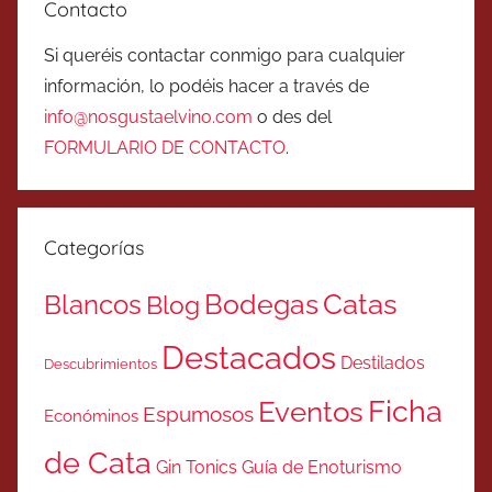
Contacto
Si queréis contactar conmigo para cualquier
información, lo podéis hacer a través de
info@nosgustaelvino.com
o des del
FORMULARIO DE CONTACTO
.
Categorías
Catas
Bodegas
Blancos
Blog
Destacados
Destilados
Descubrimientos
Ficha
Eventos
Espumosos
Económinos
de Cata
Gin Tonics
Guía de Enoturismo