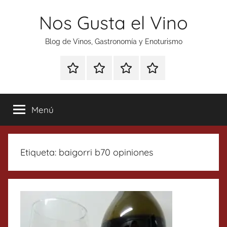
Saltar
Nos Gusta el Vino
al
contenido
Blog de Vinos, Gastronomía y Enoturismo
Especial
Enoturismo
Ranking
Contacto
Gin
y
Vinos
Tonics
Gastronomía
Menú
Etiqueta:
baigorri b70 opiniones