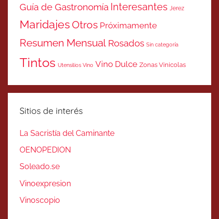
Interesantes
Guía de Gastronomía
Jerez
Maridajes
Otros
Próximamente
Resumen Mensual
Rosados
Sin categoría
Tintos
Vino Dulce
Zonas Vinicolas
Utensilios Vino
Sitios de interés
La Sacristía del Caminante
OENOPEDION
Soleado.se
Vinoexpresion
Vinoscopio