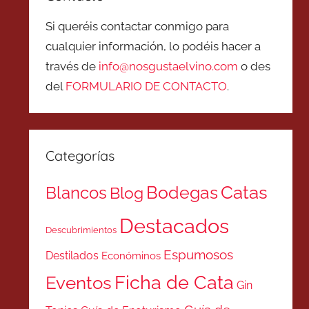
Si queréis contactar conmigo para
cualquier información, lo podéis hacer a
través de
info@nosgustaelvino.com
o des
del
FORMULARIO DE CONTACTO
.
Categorías
Catas
Bodegas
Blancos
Blog
Destacados
Descubrimientos
Espumosos
Destilados
Económinos
Ficha de Cata
Eventos
Gin