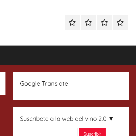
Especial
Enoturismo
Ranking
Contact
Gin
y
Vinos
Tonics
Gastronomía
Google Translate
Suscríbete a la web del vino 2.0 ▼