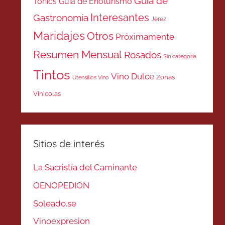
Guía de
Tonics
Guía de Enoturismo
Interesantes
Gastronomía
Jerez
Maridajes
Otros
Próximamente
Resumen Mensual
Rosados
Sin categoría
Tintos
Vino Dulce
Zonas
Utensilios Vino
Vinicolas
Sitios de interés
La Sacristía del Caminante
OENOPEDION
Soleado.se
Vinoexpresion