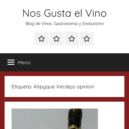
Saltar
Nos Gusta el Vino
al
contenido
Blog de Vinos, Gastronomía y Enoturismo
Especial
Enoturismo
Ranking
Contacto
Gin
y
Vinos
Tonics
Gastronomía
Menú
Etiqueta:
Atipyque Verdejo opinion