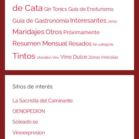
de Cata
Gin Tonics
Guía de Enoturismo
Interesantes
Guía de Gastronomía
Jerez
Maridajes
Otros
Próximamente
Resumen Mensual
Rosados
Sin categoría
Tintos
Vino Dulce
Zonas Vinicolas
Utensilios Vino
Sitios de interés
La Sacristía del Caminante
OENOPEDION
Soleado.se
Vinoexpresion